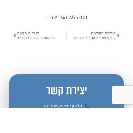
חזרה לכל הגלריות ←
לגלריה הקודמת
לגלריה הבאה
אירוע פתיחת סניף בית שמש
סדנאות והרצאות בלמרחב
יצירת קשר
טלפון: 02-5954571
מייל: office@lamerchav.org.il
מלאו פרטים בטופס ונשוב אליכם בהקדם:
שם: